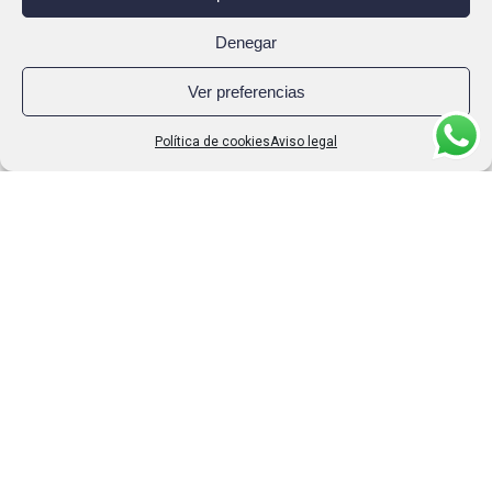
Denegar
Ver preferencias
Política de cookies
Aviso legal
En TALLERES ARTEIXO ponemos a tu
alcance una amplia gama de maquinaria y
medios auxiliares destinados a la