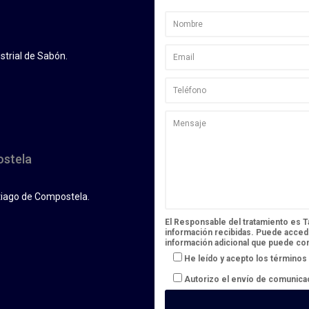
strial de Sabón.
ostela
tiago de Compostela.
El Responsable del tratamiento es Tal
información recibidas. Puede accede
información adicional que puede co
He leído y acepto
los términos 
Autorizo el envío de comunica