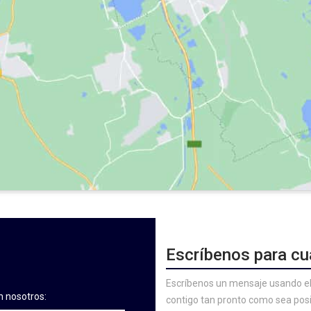
Escríbenos para cu
Escríbenos un mensaje usando el
n nosotros:
contigo tan pronto como sea posi