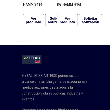
HAMM 3414
KG HAMM H16I
Ver
Solicitar
Ver
Solicitar
producto
cotización
producto
cotización
En TALLERES ARTEIXO ponemos a tu
alcance una amplia gama de maquinaria y
medios auxiliares destinados a la
construcción, obras públicas, industria y
eventos.
Nuestras áreas de actividad abarcan