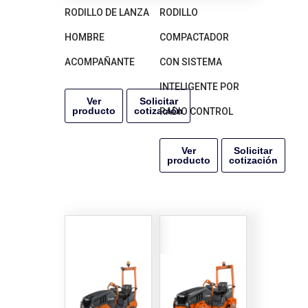
RODILLO DE LANZA
RODILLO
HOMBRE
COMPACTADOR
ACOMPAÑANTE
CON SISTEMA
INTELIGENTE POR
Ver
Solicitar
producto
cotización
RADIO CONTROL
Ver
Solicitar
producto
cotización